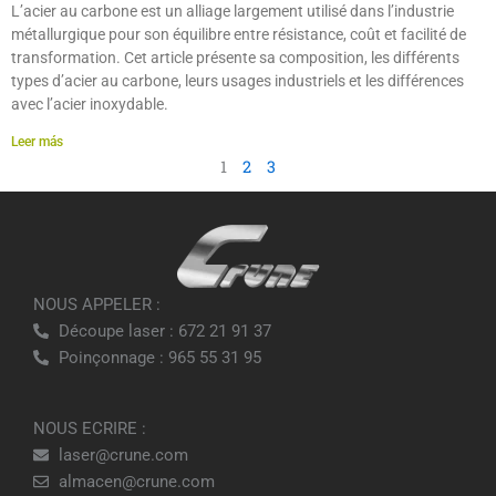
L’acier au carbone est un alliage largement utilisé dans l’industrie
métallurgique pour son équilibre entre résistance, coût et facilité de
transformation. Cet article présente sa composition, les différents
types d’acier au carbone, leurs usages industriels et les différences
avec l’acier inoxydable.
Leer más
1
2
3
NOUS APPELER :
Découpe laser : 672 21 91 37
Poinçonnage : 965 55 31 95
NOUS ECRIRE :
laser@crune.com
almacen@crune.com