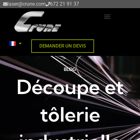
Aller
laser@crune.com
672 21 91 37
au
contenu
DÉCOUPE DE TÔLE AU LASER
DEMANDER UN DEVIS
BLOG
Découpe et
tôlerie