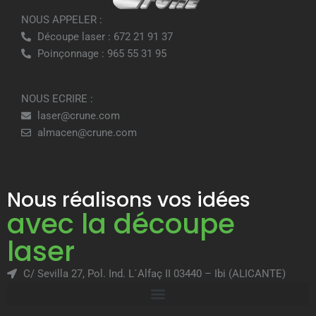
NOUS APPELER :
Découpe laser : 672 21 91 37
Poinçonnage : 965 55 31 95
NOUS ECRIRE :
laser@crune.com
almacen@crune.com
Nous réalisons vos idées
avec la découpe
laser
C/ Sevilla 27, Pol. Ind. L´Alfaç II 03440 – Ibi (ALICANTE)