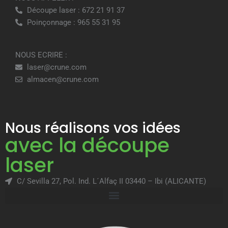
Découpe laser : 672 21 91 37
Poinçonnage : 965 55 31 95
NOUS ECRIRE :
laser@crune.com
almacen@crune.com
Nous réalisons vos idées
avec la découpe
laser
C/ Sevilla 27, Pol. Ind. L´Alfaç II 03440 – Ibi (ALICANTE)