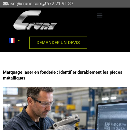
Aller
laser@crune.com
672 21 91 37
au
contenu
DÉCOUPE DE TÔLE AU LASER
DEMANDER UN DEVIS
Marquage laser en fonderie : identifier durablement les pièces
métalliques