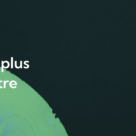
 plus
tre