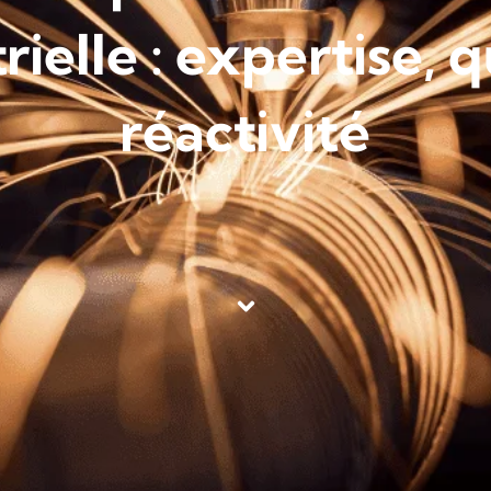
rielle : expertise, q
réactivité