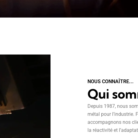
NOUS CONNAÎTRE...
Qui som
Depuis 1987, nous som
métal pour l’industrie.
accompagnons nos clien
la réactivité et l’adapt