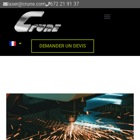
Aller
laser@crune.com
672 21 91 37
au
contenu
DÉCOUPE DE TÔLE AU LASER
DEMANDER UN DEVIS