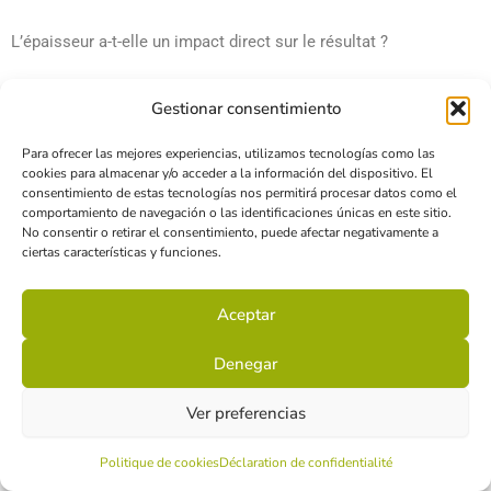
L’épaisseur a-t-elle un impact direct sur le résultat ?
Oui. L’épaisseur du matériau peut influencer la manière dont la
Gestionar consentimiento
coupe se réalise et l’aspect du chant obtenu sur la pièce.
Para ofrecer las mejores experiencias, utilizamos tecnologías como las
Quelles informations fournir pour une pièce aluminium sur
cookies para almacenar y/o acceder a la información del dispositivo. El
consentimiento de estas tecnologías nos permitirá procesar datos como el
mesure ?
comportamiento de navegación o las identificaciones únicas en este sitio.
No consentir o retirar el consentimiento, puede afectar negativamente a
Il est généralement utile de disposer d’un fichier ou d’un plan de
ciertas características y funciones.
la pièce, de l’épaisseur du matériau souhaitée et des
contraintes d’usage ou d’assemblage prévues.
Aceptar
Quand faut-il étudier une autre solution que la découpe laser ?
Denegar
Selon la géométrie de la pièce, les volumes à produire ou les
Ver preferencias
opérations prévues ensuite, d’autres procédés de fabrication
peuvent parfois être envisagés.
Politique de cookies
Déclaration de confidentialité