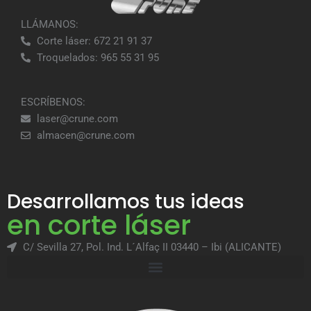
LLÁMANOS:
Corte láser: 672 21 91 37
Troquelados: 965 55 31 95
ESCRÍBENOS:
laser@crune.com
almacen@crune.com
Desarrollamos tus ideas
en corte láser
C/ Sevilla 27, Pol. Ind. L´Alfaç II 03440 – Ibi (ALICANTE)