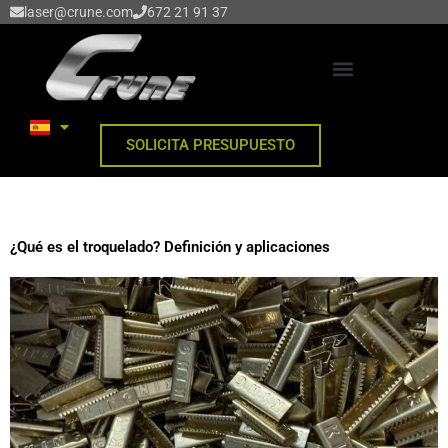
Ir
laser@crune.com
672 21 91 37
al
contenido
CORTE DE CHAPA POR LASER
SOLICITA PRESUPUESTO
¿Qué es el troquelado? Definición y aplicaciones