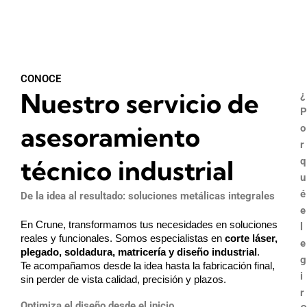
CONOCE
Nuestro servicio de
¿
P
asesoramiento
o
r
técnico industrial
q
u
é
De la idea al resultado: soluciones metálicas integrales
e
En Crune, transformamos tus necesidades en soluciones
l
reales y funcionales. Somos especialistas en
corte láser,
e
plegado, soldadura, matricería y diseño industrial
.
g
Te acompañamos desde la idea hasta la fabricación final,
i
sin perder de vista calidad, precisión y plazos.
r
Optimiza el diseño desde el inicio