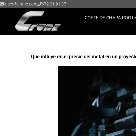
Ir
laser@crune.com
672 21 91 37
al
CORTE DE CHAPA POR L
contenido
Qué influye en el precio del metal en un proyecto