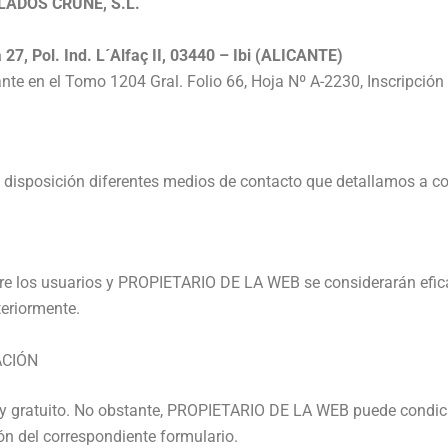
ADOS CRUNE, S.L.
a 27, Pol. Ind. L´Alfaç II, 03440 – Ibi (ALICANTE)
cante en el Tomo 1204 Gral. Folio 66, Hoja Nº A-2230, Inscripción
disposición diferentes medios de contacto que detallamos a co
re los usuarios y PROPIETARIO DE LA WEB se considerarán eficac
teriormente.
ACIÓN
re y gratuito. No obstante, PROPIETARIO DE LA WEB puede condicio
ón del correspondiente formulario.