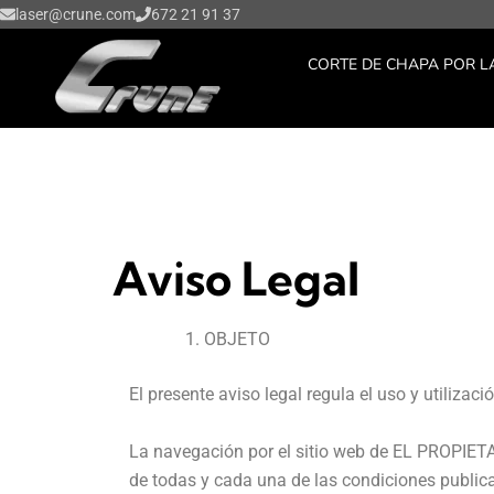
Ir
laser@crune.com
672 21 91 37
al
CORTE DE CHAPA POR L
contenido
Aviso Legal
OBJETO
El presente aviso legal regula el uso y utiliza
La navegación por el sitio web de EL PROPIETA
de todas y cada una de las condiciones publica