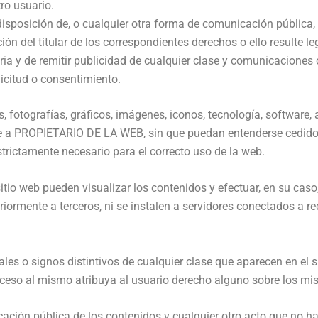
ro usuario.
a disposición de, o cualquier otra forma de comunicación pública
ón del titular de los correspondientes derechos o ello resulte l
ria y de remitir publicidad de cualquier clase y comunicaciones 
icitud o consentimiento.
, fotografías, gráficos, imágenes, iconos, tecnología, software,
e a PROPIETARIO DE LA WEB, sin que puedan entenderse cedidos
trictamente necesario para el correcto uso de la web.
sitio web pueden visualizar los contenidos y efectuar, en su cas
ormente a terceros, ni se instalen a servidores conectados a red
es o signos distintivos de cualquier clase que aparecen en el
ceso al mismo atribuya al usuario derecho alguno sobre los mi
cación pública de los contenidos y cualquier otro acto que no ha