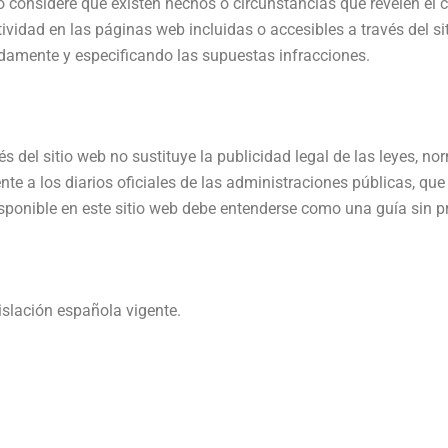
 considere que existen hechos o circunstancias que revelen el car
tividad en las páginas web incluidas o accesibles a través del si
amente y especificando las supuestas infracciones.
s del sitio web no sustituye la publicidad legal de las leyes, no
e a los diarios oficiales de las administraciones públicas, que
sponible en este sitio web debe entenderse como una guía sin pr
islación española vigente.