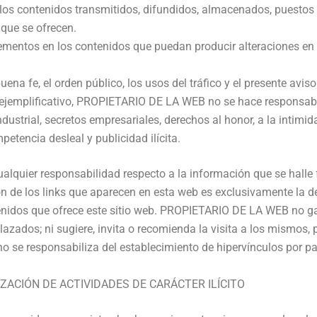
 los contenidos transmitidos, difundidos, almacenados, puestos 
s que se ofrecen.
elementos en los contenidos que puedan producir alteraciones e
buena fe, el orden público, los usos del tráfico y el presente av
do ejemplificativo, PROPIETARIO DE LA WEB no se hace responsabl
dustrial, secretos empresariales, derechos al honor, a la intimid
tencia desleal y publicidad ilícita.
quier responsabilidad respecto a la información que se halle 
 de los links que aparecen en esta web es exclusivamente la de 
tenidos que ofrece este sitio web. PROPIETARIO DE LA WEB no gar
lazados; ni sugiere, invita o recomienda la visita a los mismos,
se responsabiliza del establecimiento de hipervínculos por par
ZACIÓN DE ACTIVIDADES DE CARÁCTER ILÍCITO