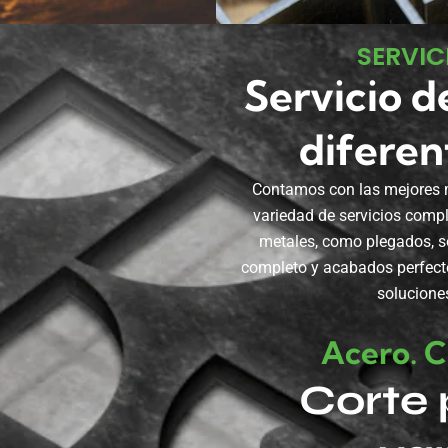
SERVIC
Servicio d
diferen
Contamos con las mejores m
variedad de servicios comp
metales, como plegados, so
completo y acabados perfecto
solucione
Acero. C
Corte 