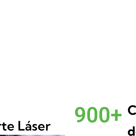
C
900
+
rte Láser
d