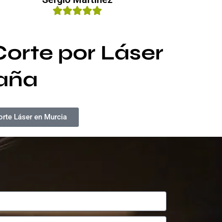
orte por Láser
paña
orte Láser en Murcia