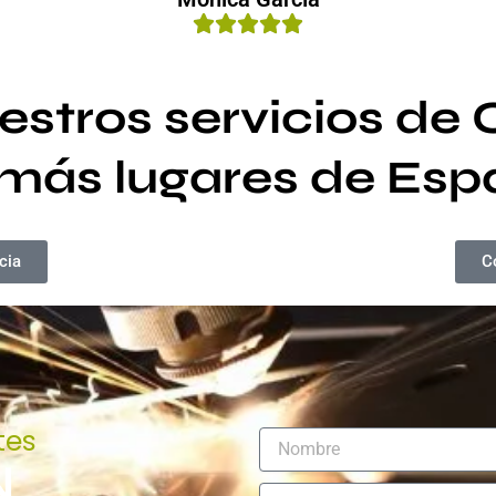
stros servicios de C
más lugares de Es
cia
C
tes
N
a
N
m
E