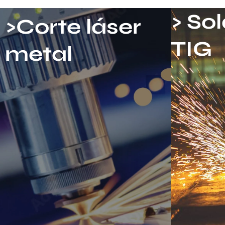
> So
>Corte láser
TIG
metal