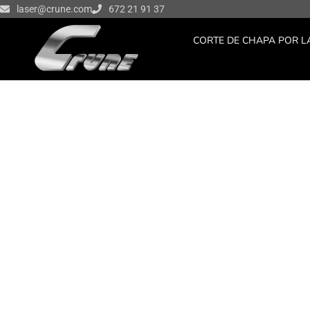
Ir
laser@crune.com
672 21 91 37
al
CORTE DE CHAPA POR L
contenido