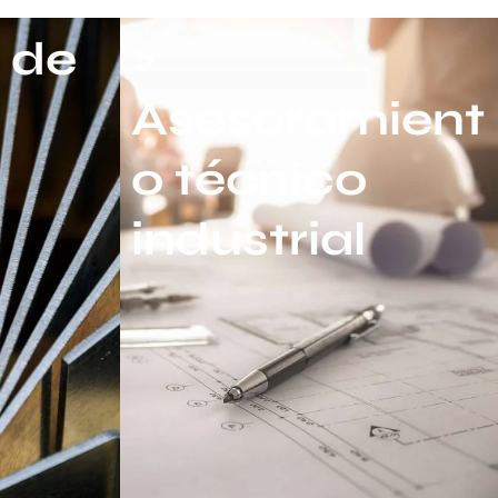
 de
>
Asesoramient
o técnico
industrial