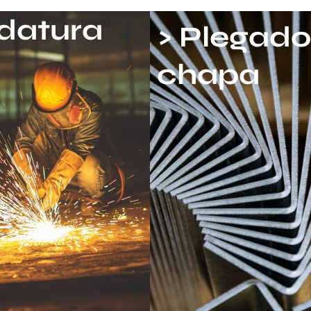
ldatura
> Plegado
chapa