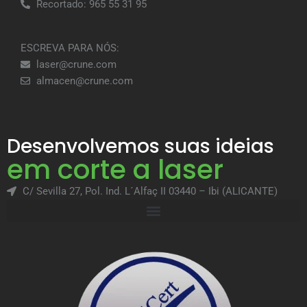
Recortado: 965 55 31 95
ESCREVA PARA NÓS:
laser@crune.com
almacen@crune.com
Desenvolvemos suas ideias
em corte a laser
C/ Sevilla 27, Pol. Ind. L´Alfaç II 03440 – Ibi (ALICANTE)